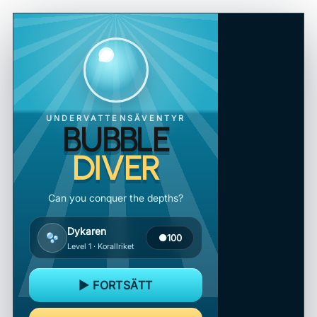
UNDERVATTENSÄVENTYR
BUBBLE
DIVER
Can you conquer the depths?
Dykaren
●
100
Level 1 · Korallriket
▶ FORTSÄTT