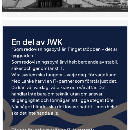
En del av JWK
”Som redovisningsbyrå är IT inget stödben – det är
ryggraden.”
Som redovisningsbyrå är vi helt beroende av stabil,
säker och genomtänkt IT.
Våra system ska fungera – varje dag, för varje kund.
Med Lanke har vi en IT-partner som förstår just det.
De kan vår vardag, våra krav och vår affär. Det
handlar inte bara om teknik, utan om ansvar,
tillgänglighet och förmågan att ligga steget före.
När något händer ska det lösas snabbt – men helst
ska det inte hända alls.
För oss är Lanke mer än en IT-leverantör.