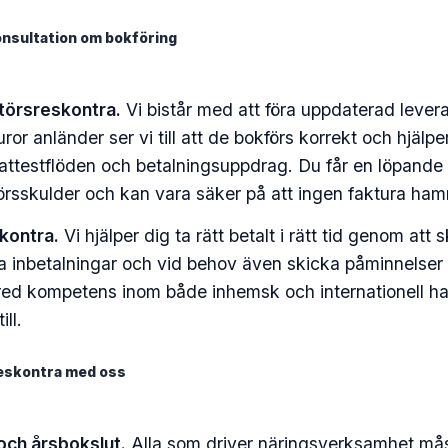
nsultation om bokföring
törsreskontra.
Vi bistår med att föra uppdaterad leverant
ror anländer ser vi till att de bokförs korrekt och hjälp
attestflöden och betalningsuppdrag. Du får en löpande 
örsskulder och kan vara säker på att ingen faktura ham
kontra.
Vi hjälper dig ta rätt betalt i rätt tid genom at
ra inbetalningar och vid behov även skicka påminnelser
red kompetens inom både inhemsk och internationell ha
ill.
reskontra med oss
och årsbokslut.
Alla som driver näringsverksamhet mås