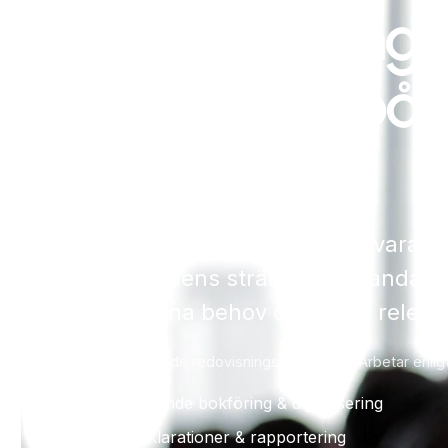
Redovisning 
Fokusera på 
resten.
Som kund hos oss kan du vara säke
branschens strängaste standard,
efter dina behov och tillför relev
Auktoriserade redovisningskonsulter • Arbetar enli
Löpande bokföring & digitalisering
Deklarationer & rapportering