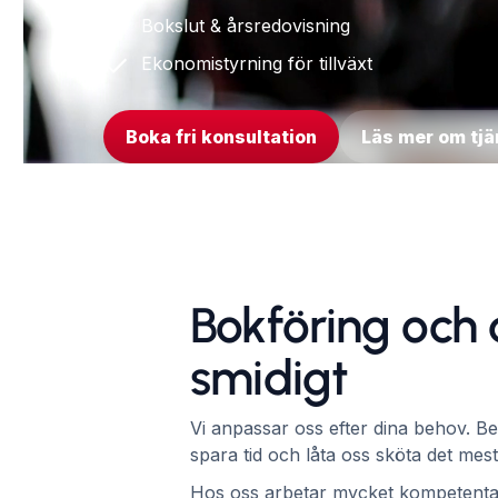
Bokslut & årsredovisning
Ekonomistyrning för tillväxt
Boka fri konsultation
Läs mer om tjä
Bokföring och d
smidigt
Vi anpassar oss efter dina behov. Be
spara tid och låta oss sköta det mest
Hos oss arbetar mycket kompetenta 