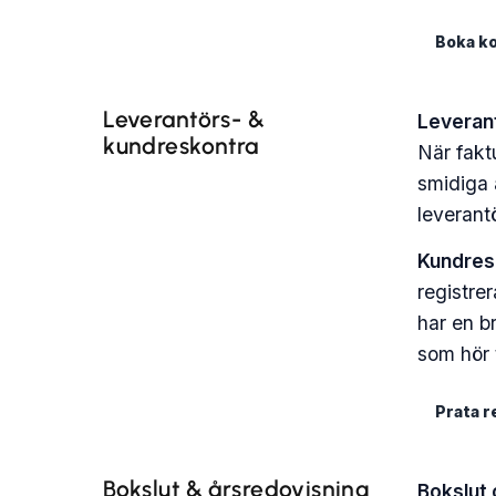
Boka ko
Leverantörs- &
Leveran
kundreskontra
När faktu
smidiga 
leverant
Kundres
registre
har en b
som hör t
Prata 
Bokslut & årsredovisning
Bokslut 