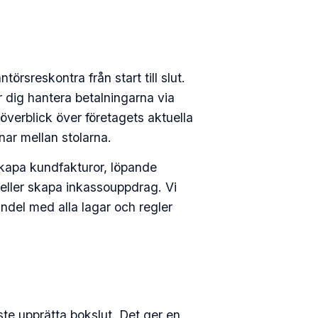
örsreskontra från start till slut.
er dig hantera betalningarna via
överblick över företagets aktuella
nar mellan stolarna.
t skapa kundfakturor, löpande
 eller skapa inkassouppdrag. Vi
ndel med alla lagar och regler
te upprätta bokslut. Det ger en