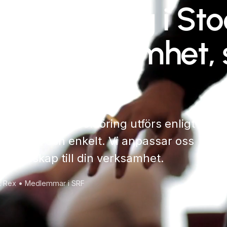
& bokföring i St
din verksamhet, s
r på att din bokföring utförs enligt
 snabbt och enkelt. Vi anpassar oss
ant kunskap till din verksamhet.
gt Rex • Medlemmar i SRF