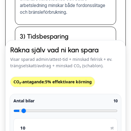
arbetsledning minskar både fordons­slitage
och bränsleförbrukning.
3) Tidsbesparing
Både förare och företagsledning sparar tid
Räkna själv vad ni kan spara
genom att automatisera tidskrävande
Visar sparad admin/attest-tid + minskad felrisk + ev.
administrativt arbete.
trängselskatt/avdrag + minskad CO₂ (schablon).
CO₂-antagande:
5% effektivare körning
4) Trygghet för personalen
Föraren slipper personligt ansvar för att föra
Antal bilar
10
körjournal och blir fri från stressmoment i
vardagen.
st