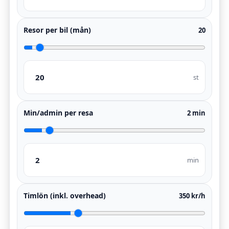
5) Effektivisering
Med positioneringsteknik kan
Resor per bil (mån)
20
arbetsledningen snabbt avgöra vilket fordon
som befinner sig närmast kunden.
st
6) Minskade kostnader
Min/admin per resa
2 min
Elektronisk körjournal räknar hem
investeringen redan under första året.
min
Räkna själv
Timlön (inkl. overhead)
Så kommer ni igång
350 kr/h
1. Välj OBD