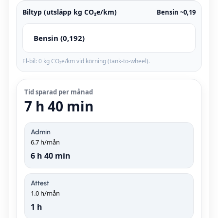
Biltyp (utsläpp kg CO₂e/km)
Bensin ~0,19
El-bil: 0 kg CO₂e/km vid körning (tank-to-wheel).
Tid sparad per månad
7 h 40 min
Admin
6.7
h/mån
6 h 40 min
Attest
1.0
h/mån
1 h