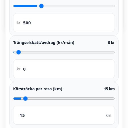
Skicka förfrågan
kr
Trängselskatt/avdrag (kr/mån)
0 kr
kr
Körsträcka per resa (km)
15 km
km