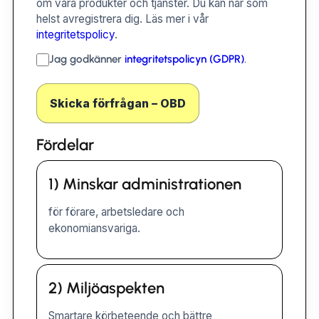
om våra produkter och tjänster. Du kan när som
helst avregistrera dig. Läs mer i vår
integritetspolicy
.
Jag godkänner
integritetspolicyn (GDPR)
.
Skicka förfrågan – OBD
Fördelar
1) Minskar administrationen
för förare, arbetsledare och
ekonomiansvariga.
2) Miljöaspekten
Smartare körbeteende och bättre